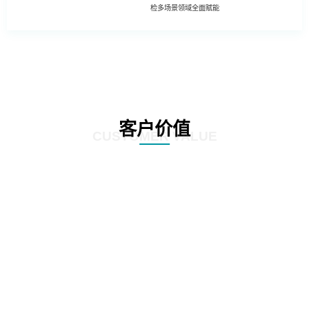
检多场景领域全面赋能
客户价值
CUSTOMER VALUE
01
基于深度学习的照片模糊性检测方法
02
工程照片历史重复性检测方法