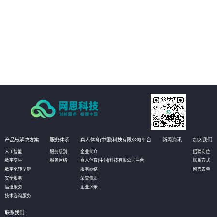
02
能耗与环境管理：提供整体园区的能耗监控板块，对园区内整个区域的用电、
用水等能源耗散情况进行分类分项的统计，实现社区内涵盖水、电、汽、燃
气、热力等全能源介质的能耗数据自动采集、实时监控、能耗动态分析、能源
结构优化的全面管理；建立科学、完善的能耗指标和能源评价体系，加强能源
03
使用的计划性、提高能源利用率、均衡能源负荷。
资产管理：对园区内各类资产进行实时监控，包括基础设施、办公设备、动环
设备、水电管路、IT设备等，系统随时调取查看各类设备的运行状态信息。当设
备发生告警时，通过短信、微信消息等方式推送给管理人员，进而在系统的3D
场景中快速定位故障设备，帮助运维人员及时解决问题。
产品与解决方案
服务体系
真人体育(中国)科技有限公司平台
新闻资讯
加入我们
人工智能
服务级别
企业简介
招聘岗位
数字孪生
服务网络
真人体育(中国)科技有限公司平台
联系方式
数字化转型解
服务网络
留言表单
安全服务
荣誉资质
运维服务
企业风采
技术咨询服务
联系我们