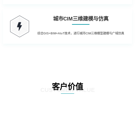
城市CIM三维建模与仿真
综合GIS+BIM+AIoT技术，进行城市CIM三维模型建模与广域仿真
客户价值
CUSTOMER VALUE
01
提升运营效率：通过引入先进的物联网技术，实现园区内设备的远程监控和自
动控制，降低人工干预成本，提高管理效率；利用大数据分析技术，对园区运
营数据进行深入挖掘，为管理层提供决策支持，优化资源配置。