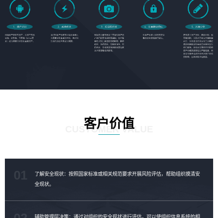
客户价值
CUSTOMER VALUE
01
了解安全现状：按照国家标准或相关规范要求开展风险评估，帮助组织摸清安
全现状。
02
辅助管理层决策：通过对组织的安全现状进行评估，可以使组织信息系统的相