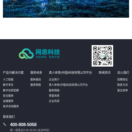
产品与解决方案
服务体系
真人体育(中国)科技有限公司平台
新闻资讯
加入我们
人工智能
服务级别
企业简介
招聘岗位
数字孪生
服务网络
真人体育(中国)科技有限公司平台
联系方式
数字化转型解
服务网络
留言表单
安全服务
荣誉资质
运维服务
企业风采
技术咨询服务
联系我们
400-808-5058
周一到周五9:30-18:00 (北京时间）