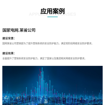
应用案例
APPLICATION CASES
国家电网.某省公司
建设背景：
国网某省公司营销部为了提升营销系统的安全防护能力，满足现阶段网络安全防护要求。
建设效果：
全面提升了营销系统安全防护能力，满足了国家以及集团相关网络安全防护要求。