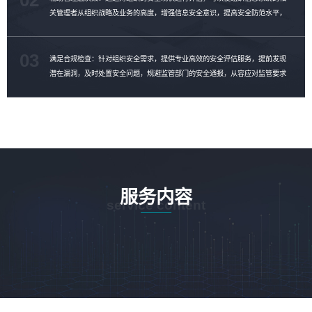
关管理者从组织战略及业务的高度，增强信息安全意识，提高安全防范水平，
制定安全整改计划，消除安全隐患。
03
满足合规检查：针对组织安全需求，提供专业高效的安全评估服务，提前发现
潜在漏洞，及时处置安全问题，规避监管部门的安全通报，从容应对监管要求
的合规性检查。
服务内容
service content