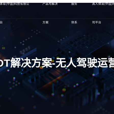
体育(中国)科技有限公
产品与解决
服务
真人体育(中国
台
方案
体系
司平台
DT解决方案-无人驾驶运