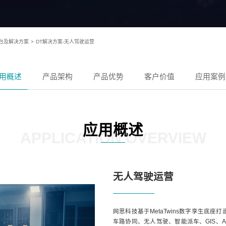
平台及解决方案
>
DT解决方案-无人驾驶运营
用概述
产品架构
产品优势
客户价值
应用案例
应用概述
APPLICATION OVERVIEW
无人驾驶运营
网思科技基于MetaTwins数字孪生
车路协同、无人驾驶、智能派车、GIS、