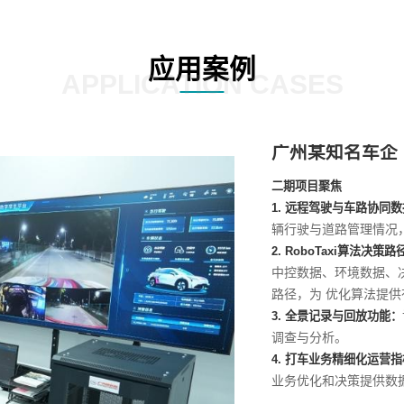
应用案例
APPLICATION CASES
广州某知名车企
二期项目聚焦
1. 远程驾驶与车路协同
辆行驶与道路管理情况
2. RoboTaxi算法决策
中控数据、环境数据、
路径，为 优化算法提供
3. 全景记录与回放功能：
调查与分析。
4. 打车业务精细化运营
业务优化和决策提供数