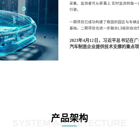
采集，监测者可从屏幕上 实时监测到每
行驶。
一期项目已成功构建了稳固的园区与车辆
基础。二期项目也进一步融合L3级别自动
2023年4月12日，习近平总书
汽车制造企业提供技术支撑的重点项目—
产品架构
SYSTEM ARCHITECTURE