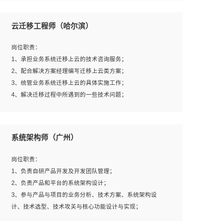
1、全日制本科及以上学历，计算机相关专业毕业，一年以
上前端开发工作经验；
云迁移工程师（哈尔滨）
2、熟练掌握HTML、CSS、JavaScript等web相关技术；
3、熟悉react/vue/angular任何一种前端框架，熟悉react优
岗位职责：
先；
1、承担业务系统迁移上云的技术咨询服务；
4、熟悉webpack配置和git操作；
2、配合解决方案经理编写迁移上云类方案；
5、善于沟通，具有团队意识；
3、统管业务系统迁移上云的具体实施工作；
4、解决迁移过程中所遇到的一些技术问题；
岗位要求：
系统架构师（广州）
1、专科及以上学历，三年以上工作经验，计算机等相关专
业；
岗位职责：
2、具备常见业务系统资源评估、部署优化和故障排查的能
1、负责自研产品开发及开发团队管理；
力；
2、负责产品和平台的系统架构设计；
3、熟悉常见操作系统、存储、网络、 IO 等相关原理；
3、参与产品与项目的业务分析、技术方案、系统架构设
4、具有迁移工具实操经验，具备P2V、V2V迁移能力；
计、技术选型、技术攻关与核心功能设计与实现；
5、熟练华为、VMware虚拟化、云计算及云存储技术；
4、根据业务及技术发展，做前瞻性的技术分析、研究及应