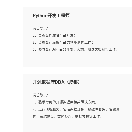
岗位要求：
Python开发工程师
1、全日制本科计算机相关专业毕业，3年以上相关工作经
验；
岗位职责：
2、精通linux操作系统的运行维护，具有故障处理的能力
1、负责公司后台产品开发；
3、熟练使用脚本语言，shell/python任一种，熟练使用
2、负责公司后端产品的性能调优工作；
Ansible
3、参与公司AI产品的开发、实施、测试文档编写工作。
4、熟悉linux常见服务、中间件的基本原理、部署以及故障
处理，如：Mysql、Apache、Nginx、Zabbix、Kafka等
5、熟悉主流虚拟化技术，如：VMware、KVM
岗位要求:
6、具备网络方面的基础知识，熟悉常见的网络协议，如
1、计算机相关专业，本科及以上学历，2年以上后端开发经
开源数据库DBA（成都）
TCP/IP，转发原理，路由优先级等
验，有过运营商项目经验的更佳；
7、了解容器技术，熟悉docker或podman
2、熟练python编程语言，熟悉服务端开发流程，熟悉常见
岗位职责：
8、有良好的文档编写能力和沟通能力，有RHCE证书优先
的算法和数据结构；
1、熟悉常见的开源数据库相关解决方案。
3、熟悉数据库开发，熟悉Mysql、Oracle、MongoDb数据
2、进行现场服务，包括数据迁移、数据库容灾、性能调
库应用开发其中一种；
优、系统建设、故障处理、数据救援等工作。
4、熟悉Python Wed框架（Django/Flask...）代码能力优
秀，熟悉编码规范和具备良好的文档编写能力）；