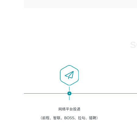
4、负责系统运维相关文档编写。
者优先；
5、负责现场对接客户，沟通事项。
6、具备良好的客户意识与沟通能力，善于学习思考、创新
与团队协作，认真负责、执行力与抗压力强。
岗位要求：
1、计算机相关专业本科以上学历，1年以上软件系统运维经
S
验。
2、精通linux命令。
3、熟悉oracle、mysql 数据库。
4、善于沟通，具有良好的团队合作精神和协作能力。
5、必须有实际的生产环境系统维护经验。
6、有中国移动安全态势系统相关项目经验优先考虑。
网络平台投递
（前程、智联、BOSS、拉勾、猎聘）