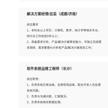
5、沟通表达能力强，具备团队协作能力。
岗位要求：
1、本科以上相关专业毕业，拥有三年以上相关数据工作经
解决方案经理/总监（成都/济南）
验经验。
2、熟悉PostgreSQL、redis、MongoDB、ElasticSearch等
岗位要求
开源数据库运维管理，拥有开发经验优先。
1、本科及以上学历，计算机、数学、统计学等相关专业，
3、熟悉Oracle、MySQL、SQLServer中一种或多种优先。
同行业工作经验5年以上；
4、熟悉Hadoop、HBASE、Spark等大数据平台优先。
2、具备需求分析、产品/解决方案策划能力，可独立完成需
5、熟悉linux或任意一种unix操作系统，如有较强操作系统
求调研、需求整理与分析和产品/解决方案规划工作；
侧工作经验者优先。
3、逻辑缜密，对用户产品/解决方案体验敏感，对数据敏
6、具备丰富的项目实施经验，较强的自我学习能力。
感，有产品/解决方案意识，有主见，以数据为驱动，以结
7、责任心强，为人友好，沟通能力强，具有良好的团队意
果为导向；
软件系统运维工程师（长沙）
识。
4、具有丰富的AI产品/解决方案解决方案经验，能够针对客
户的需求，快速响应输出相关的解决方案，包括视频分析、
岗位职责：
图像识别、NLP、OCR、机器学习等；
1、负责系统日常运维，支撑现场运维，配合开发人员处理
5、具备AI技术背景，掌握TensorFlow、PyTorch、Spark
系统问题。
MLlib、SK-Learn等常见AI算法框架，对人脸识别、目标检
2、负责与沟通问题，汇报情况。
测、图像识别、OCR、NLP等AI算法有深刻理解。具有AI平
3、负责系统相关数据处理。
台级产品/解决方案从业经验者优先。具有大数据技术背景