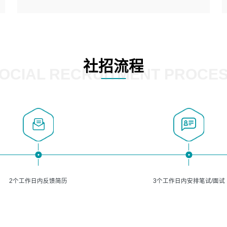
5、熟悉主流的分类算法、聚类算法和关联分析算法原理，
能熟练使用神经网络算法的进行业务建模；
岗位要求：
6、对OCR领域有深入的研究，熟悉模型调参，压缩和整型
1、精通java编程，熟悉vue和jsp编程；
化方法；
2、熟悉linux命令；
7、熟悉mysql、oracle、MongoDB、redis等其中一种数据
3、熟练使用springmvc、springcloud、webservice等框架
社招流程
库使用。
进行开发；
OCIAL RECRUITMENT PROCE
4、熟练使用oracle、mysql进行开发；
5、熟悉流程开发如使用activiti；
6、计算机相关专业本科以上学历，3年以上开发工作经验。
2个工作日内反馈简历
3个工作日内安排笔试/面试