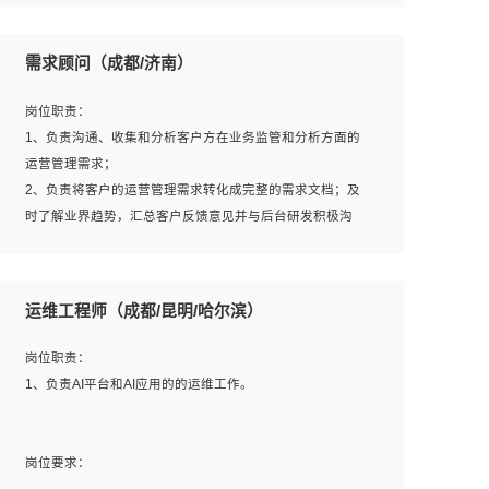
6、熟悉主流数据库、应用服务器、中间件部署架构和运维
用；
方法；
5、根据业务架构设计与业务需求，上接业务设计下接系统
需求顾问（成都/济南）
7、具备资源池迁移、应用及数据迁移、异构数据迁移相关
设计，编写系统概要设计，指导技术骨干进行系统详细设
经验；
计。
岗位职责：
8、具有HCIE/H3CIE/VMware/阿里云等云计算方向认证者
1、负责沟通、收集和分析客户方在业务监管和分析方面的
优先；
运营管理需求；
岗位要求：
2、负责将客户的运营管理需求转化成完整的需求文档；及
1、全日制统招本科及以上学历，计算机相关专业毕业，5年
时了解业界趋势，汇总客户反馈意见并与后台研发积极沟
以上开发工作经验；
通，从而提升产品在市场中的竞争力；
2、具有扎实的java编程功底和良好的编码习惯，有分布
3、配合客户整理项目汇报材料。
式、多线程及高并发系统开发经验和性能调优经验尤佳；熟
运维工程师（成都/昆明/哈尔滨）
悉JVM调优；掌握基础中间件、基础架构方案和云平台、云
产品功能特性，熟练使用相关平台的功能和了解其背后实现
岗位要求：
岗位职责：
机制；
1、3年以上运营或解决方案的工作经验。
1、负责AI平台和AI应用的的运维工作。
3、精通主流开发框架经验，精通一门主流开发语言；熟悉
2、具备良好的逻辑能力、沟通能力和文字处理能力，能够
主流开源框架源码；
从海量数据中发现关键特征，可独立提出完整的优化方案,
4、具有一定的大中型项目参与经验，有中间件、基础组件
并推动方案执行达成结果；熟练使用PPT、WORD、
岗位要求：
和框架的研发经验，具备研发管理流程建设经验；
EXCEL等办公软件；