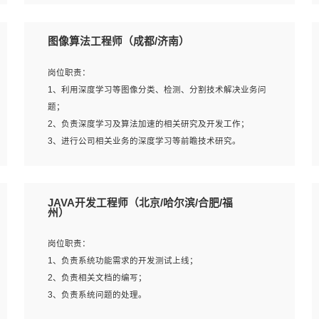
4、 熟悉NLP相关算法与实现；
岗位要求：
5、至少有一次及以上问答系统的项目实践，熟悉问答系统
1、本科及以上学历，计算机相关专业；
图像算法工程师（成都/济南）
全流程开发者优先；
2、1年以上Golang开发工作经验，能独立完成相应项目开
6、有较强的问题分析和处理能力，良好的团队合作意识；
发；
岗位职责：
7、 参与过相关竞赛或科研项目者优先。
3、基础扎实、熟悉数据结构与算法，熟悉多线程、多进
1、利用深度学习等图像分类、检测、分割技术解决业务问
程、IO复用等并发编程思维与实现，熟悉常用开源框架及设
题；
计模式；
2、负责深度学习及算法加速的相关研究及开发工作；
4、熟悉Golang、连接池、消息队列等组件使用、熟悉后端
3、进行公司相关业务的深度学习等前瞻技术研究。
开发、测试、调试流程跟工具使用；
5、对技术有激情，喜欢钻研，能快速接受和掌握新技术，
学习能力和工作责任心强，良好的沟通表达能力和团队协作
岗位要求：
JAVA开发工程师（北京/哈尔滨/合肥/福
能力。
1、统招本科以上学历，图形图像、计算机或数学相关专
州）
业；
2、2年以上图像处理开发经验，熟悉python和spark开发；
岗位职责：
3、熟练使用TensorFlow、Theano、Keras 及 Caffe 任意一
1、负责系统功能需求的开发测试上线；
种主流深度学习框架搭建深度学习系统环境；
2、负责相关文档的编写；
4、熟悉OPENCV、HALCON等常用图像处理软件，熟练进
3、负责系统问题的处理。
行图像处理；