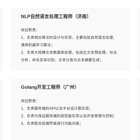
5、完成其他上级领导交予的任务和工作。
NLP自然语言处理工程师（济南）
岗位要求：
岗位职责：
1、本科以上学历，一年以上需求分析相关经验者优先；
1、负责相关算法的设计与实现，主要包括自然语言处理、
2、熟悉产品及需求规划工具，如:Axure、Xmind、MS
通用机器学习算法；
Project等；
2、负责大规模文本数据库处理，包括生文本预处理，句法
3、具备良好的交流协调能力，有较强的责任感、工作积极
分析，命名实体识别，文本分类与文本摘要生成；
主动；
3、跟踪自然语言处理的前沿技术和业界先进的模型应用；
4、有较强的系统需求分析、文档编写能力、沟通能力；
4、负责问答系统的搭建和知识图谱的建立；
5、具备与多团队合作的经验，良好团队协作精神；
Golang开发工程师（广州）
岗位要求：
岗位职责：
1、1年及以上自然语言处理方向研究或工作经验，统招本科
1、负责服务端的API以及平台设计跟实现；
及以上学历；
2、负责与保证服务端的高性能实现以及并发管理与控制；
2、熟悉tensorflow，keras，pytorch等常规深度学习框架，
3、负责配合前端界面进行功能对接；
快速根据客户需求实现有效的模型；
3、熟悉掌握至少一种编程语言，如：Python，Java；