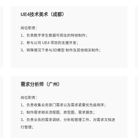
UE4技术美术（成都）
岗位职责：
1、负责数字孪生数据可视化的特效制作；
2、参与公司 UE4 项目的支援开发；
3、特殊情况下参与3D模型 制作及其他相关制作；
岗位要求：
1、全日制本科以上学历，美术、动画相关专业毕业，具有
需求分析师（广州）
相关效果制作经验2年以上；
2、熟练掌握 Particle 或 Niagara 制作特效模块；
岗位职责：
3、想象力丰富, 有一定的艺术审美深度；
1、负责收集业务部门需求以及需求紧要优先级排序；
4、有良好的场景特效搭建功底；
2、制作需求相关流程图、原型图、需求报告；
5、熟悉 3Ds Max 或者 Maya；
3、负责业务的需求调研、分析和管理工作，对需求文档进
6、有良好的沟通能力和团队合作意识；
行管理；
7、参与过建筑结构表现相关项目者优先
4、发现业务操作流程中的痛点，并提出对应的解决方案；