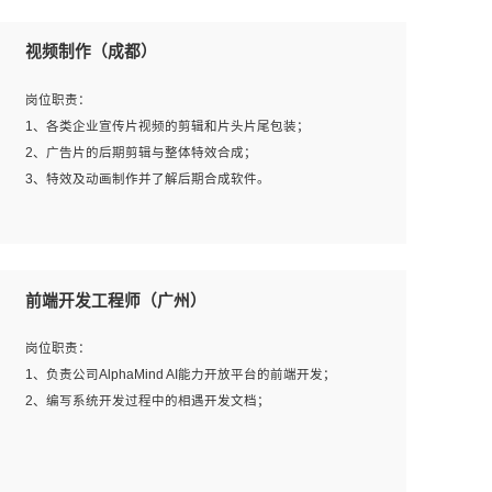
视频制作（成都）
岗位职责：
1、各类企业宣传片视频的剪辑和片头片尾包装；
2、广告片的后期剪辑与整体特效合成；
3、特效及动画制作并了解后期合成软件。
岗位要求：
1、热爱影视，责任心强，有强烈的兴趣和后期制作的主观
前端开发工程师（广州）
能动性；
2、熟练使用After Effect、Photo Shop、熟练掌握视频剪辑
岗位职责：
和特效包装软件；
1、负责公司AlphaMind AI能力开放平台的前端开发；
3、能对影片后期进行整体调色控制，具备一定审美感；
2、编写系统开发过程中的相遇开发文档；
4、在剪辑上会思考，有一定编导思维；
5、踏实， 勤奋，愿意在工作中不断学习，提高自我；
6、能与同事友好相处。
岗位要求：