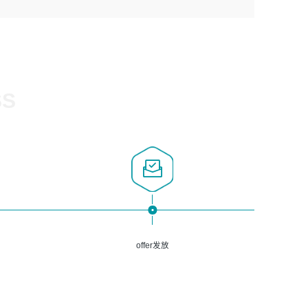
1、计算机相关专业，大专以上学历，2年以上开发运维工作
5、熟悉Spring、Mybatis等开源框架和常用apache组件,熟
3、深入理解公司各项AI产品和技术信息；具有较强的文档
经验；
悉Web服务端开发的各种常用框架和技术Springboot、
编写能力，能独立撰写PPT、方案建议书等，面试时需携带
2、必须具备的能力：有丰富的运维开发和K8S运维经验；
Shiro、springcloud等；熟悉Linux常用命令和了解常用脚
个人制作的专业PPT文件进行展示。
熟悉K8S、Git、docker等相关工具使用；熟练掌握Linux环
本语言，较丰富的线上系统运维经验，复杂问题排查思路清
境下的Shell语言 ；工作责任感强、具有良好的沟通能力、
晰。
服务意识；
SS
3、掌握Linux环境下的Python编程语言；
4、掌握DevOps思想、方法和流程。Jenkins工具使用；
5、掌握常见中间件配置与优化，如mysql、nginx等；
6、掌握服务器的维护，熟悉linux系统的常用操作；
7、掌握和第三方系统API接口的维护操作，和安全漏洞扫描
的修复工作。
offer发放