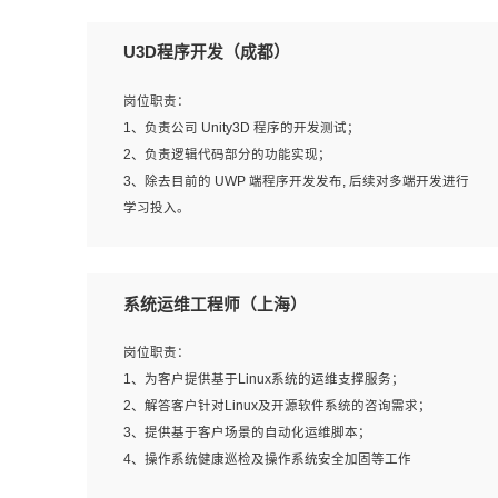
U3D程序开发（成都）
岗位职责：
1、负责公司 Unity3D 程序的开发测试；
2、负责逻辑代码部分的功能实现；
3、除去目前的 UWP 端程序开发发布, 后续对多端开发进行
学习投入。
岗位要求：
系统运维工程师（上海）
1、全日制本科相关专业，具有相关开发经验?年以上；
2、熟练掌握 Unity3D 程序开发，精通 C# 语言开发；
岗位职责：
3、具有大量插件的使用调试经历，开发测试过 UWP 端程
1、为客户提供基于Linux系统的运维支撑服务；
序者优先；
2、解答客户针对Linux及开源软件系统的咨询需求；
4、有良好的沟通能力和团队合作意识；
3、提供基于客户场景的自动化运维脚本；
5、开发过 HoloLens 程序者优先。
4、操作系统健康巡检及操作系统安全加固等工作