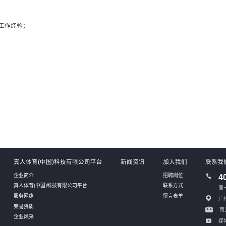
工作经验；
真人体育(中国)科技有限公司平台
新闻资讯
加入我们
联系我
企业简介
招聘岗位
4
真人体育(中国)科技有限公司平台
联系方式
周一
服务网络
留言表单
广
荣誉资质
商务
企业风采
媒体