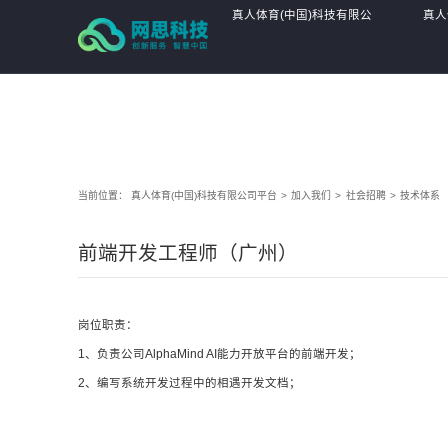
真人体育(中国)科技有限公司平台
真人体育(中国)科技有限公
真人
司平台
司平
当前位置：
真人体育(中国)科技有限公司平台
>
加入我们
>
社会招聘
>
技术体系
前端开发工程师（广州）
岗位职责：
1、负责公司AlphaMind AI能力开放平台的前端开发；
2、编写系统开发过程中的相遇开发文档；