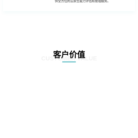
供全方位的云原生能力评估和管理服务。
客户价值
CUSTOMER VALUE
01
客户可以更全面地进行业务创新和升级，利用云原生能力提升业务系统的智能
化、数据化和数字化，推动业务创新和升级，提高企业的竞争力和市场占有
率。
02
客户可更全面了解自身业务系统的运维成本和流量成本，从而制定合理的成本
管理策略和投入计划，降低云上运行成本，并实现成本的可持续管理。