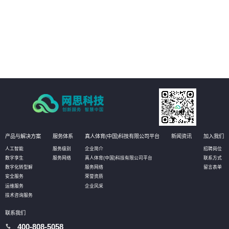
03
客户可以更加精准地定位业务系统中的瓶颈问题，发现性能瓶颈和资源瓶颈，
并从根本上解决问题，提升业务系统的可扩展性和效率。
04
客户可以更全面了解自身业务系统的优劣势和风险点，更好地制定合理的架构
设计和对策方案，在云原生程度上持续提升，提高业务系统的可靠性和稳定
性。
产品与解决方案
服务体系
真人体育(中国)科技有限公司平台
新闻资讯
加入我们
人工智能
服务级别
企业简介
招聘岗位
数字孪生
服务网络
真人体育(中国)科技有限公司平台
联系方式
数字化转型解
服务网络
留言表单
安全服务
荣誉资质
运维服务
企业风采
技术咨询服务
联系我们
400-808-5058