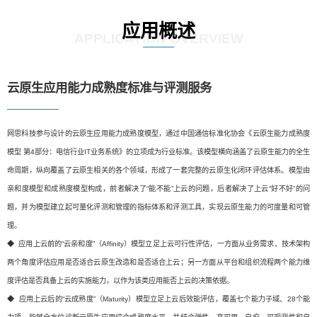
应用概述
APPLICATION OVERVIEW
云原生应用能力成熟度标准与评测服务
网思科技参与设计的云原生应用能力成熟度模型，通过中国通信标准化协会《云原生能力成熟度
模型 第4部分：电信行业IT业务系统》的立项成为行业标准。该模型横向涵盖了云原生能力的全生
命周期，纵向覆盖了云原生相关的各个领域，形成了一套完整的云原生化闭环评估体系。模型由
亲和度模型和成熟度模型构成，前者解决了“能不能”上云的问题，后者解决了上云“好不好”的问
题，并为模型建立起可量化评测和管理的指标体系和评测工具，实现云原生能力的可度量和可管
理。
◆ 应用上云前的“云亲和度”（Affinity）模型立足上云可行性评估，一方面从业务需求、技术架构
两个角度评估应用是否适合云原生改造和是否适合上云；另一方面从平台和组织流程两个能力维
度评估是否具备上云的实施能力，以作为该类应用能否上云的决策依据。
◆ 应用上云后的“云成熟度”（Maturity）模型立足上云后效能评估，覆盖七个能力子域、28个能