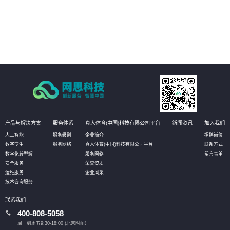
品课程等全面普法管理，激发员工学法守法用法意识，提高员工参与度，推动
依法治企
05
强化作业流程分析，落实责任主体，促使法务管理规范、标准、流程的有效实
施，将法务控制前置，以全面提升管理水平
产品与解决方案
服务体系
真人体育(中国)科技有限公司平台
新闻资讯
加入我们
人工智能
服务级别
企业简介
招聘岗位
数字孪生
服务网络
真人体育(中国)科技有限公司平台
联系方式
数字化转型解
服务网络
留言表单
安全服务
荣誉资质
运维服务
企业风采
技术咨询服务
联系我们
400-808-5058
周一到周五9:30-18:00 (北京时间）