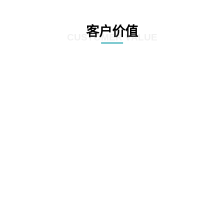
客户价值
CUSTOMER VALUE
01
根据全生命周期管理特点，对案件管理、争议诉讼、知识产权等核心业务流
程，实施闭环管理
02
在支持法务基础数据和法务数据精确、及时记录的基础上，为企业经营决策提
供参考依据
03
加强律师所管理，增加引入、考核评价、监督执行等相关流程，提高法律支撑
专业度
04
加强全方位普法宣传，APP、微信、PC端同步支撑，普法讲座，普法刊物，精