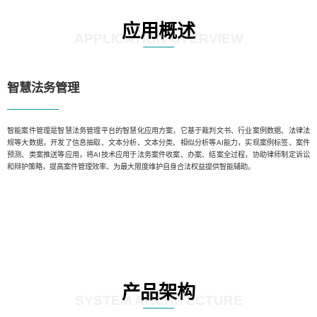
应用概述
APPLICATION OVERVIEW
智慧法务管理
智能案件管理是智慧法务管理平台的智慧化应用方案，它基于裁判文书、行业案例数据、法律法
规等大数据，开发了信息抽取、文本分析、文本分类、相似分析等AI能力，实现案例标签、案件
预测、类案推送等应用，将AI技术应用于法务案件收案、办案、结案全过程，协助律师制定诉讼
和辩护策略，提高案件管理效率、为最大限度维护自身合法权益提供智能辅助。
产品架构
SYSTEM ARCHITECTURE