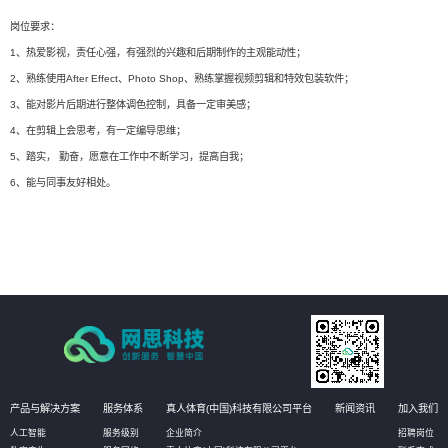
岗位要求：
1、热爱影视，责任心强，有强烈的兴趣和后期制作的主观能动性；
2、熟练使用After Effect、Photo Shop、熟练掌握视频剪辑和特效包装软件；
3、能对影片后期进行整体调色控制，具备一定审美感；
4、在剪辑上会思考，有一定编导思维；
5、踏实， 勤奋，愿意在工作中不断学习，提高自我；
6、能与同事友好相处。
产品与解决方案
服务体系
真人体育(中国)科技有限公司平台
新闻资讯
加入我们
人工智能
服务级别
企业简介
招聘岗位