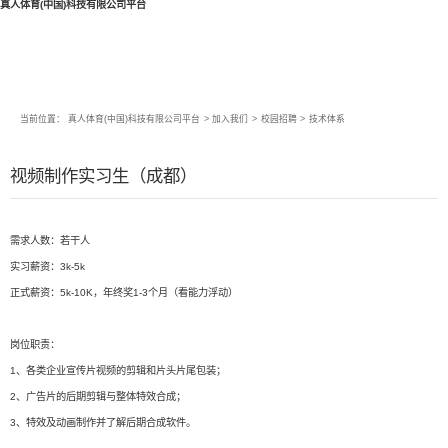
真人体育(中国)科技有限公司平台
当前位置：
真人体育(中国)科技有限公司平台
>
加入我们
>
校园招聘
>
技术体系
视频制作实习生（成都）
需求人数：若干人
实习薪资：3k-5k
正式薪资：5k-10K，年终奖1-3个月（看能力浮动）
岗位职责：
1、各类企业宣传片视频的剪辑和片头片尾包装；
2、广告片的后期剪辑与整体特效合成；
3、特效及动画制作并了解后期合成软件。